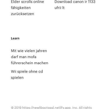
Elder scrolls online
Download canon ir 1133
fähigkeiten
ufrii lt
zurücksetzen
Learn
Mit wie vielen jahren
darf man mofa
führerschein machen
Wii spiele ohne cd
spielen
© 2019 https://newlibgctsgql.netlify.app, Inc. All rights