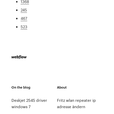
1368
245
467
523
On the blog
About
Deskjet 2545 driver
Fritz wlan repeater ip
windows 7
adresse ändern