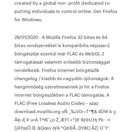
created by a global non- profit dedicated to
putting individuals in control online. Get Firefox
for Windows,
28/01/2020 · A Mozilla Firefox 32 bites és 64
bites rendszerekkel is kompatibilis népszerű
böngészője ezentúl már FLAC és WebGL 2
támogatással valamint erősebb biztonsággal
rendelkezik. Firefox internet böngészők
changelog / kisebb és nagyobb újdonságok: A
hangminőség szerelmeseinek jó hír a Firefox
internet böngészőkben a FLAC támogatás. A
FLAC (Free Lossless Audio Codec - azaz
download.mozilla.org oÑ _‰V0>~T^¶& 4ÛW b ç
Ä¢‹J[ Þ u=A T‡i€¯¿o Ž¸ÆF1 >^­]ê`€ƒèU.Hj Pk· –t
[jÀYœÕ Œ &Qœo ôƒA *Q­õ©Å..DY8C:ÃZ) Ü`Y¹