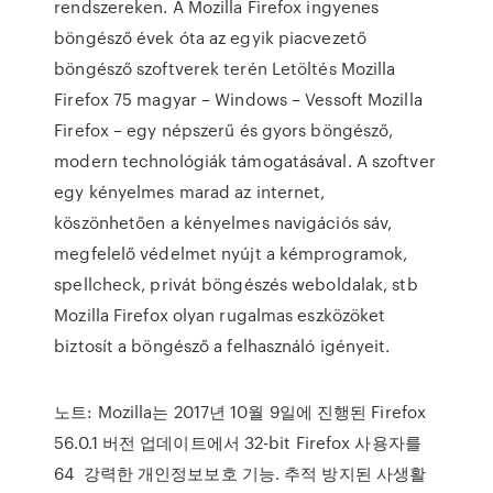
rendszereken. A Mozilla Firefox ingyenes
böngésző évek óta az egyik piacvezető
böngésző szoftverek terén Letöltés Mozilla
Firefox 75 magyar – Windows – Vessoft Mozilla
Firefox – egy népszerű és gyors böngésző,
modern technológiák támogatásával. A szoftver
egy kényelmes marad az internet,
köszönhetően a kényelmes navigációs sáv,
megfelelő védelmet nyújt a kémprogramok,
spellcheck, privát böngészés weboldalak, stb
Mozilla Firefox olyan rugalmas eszközöket
biztosít a böngésző a felhasználó igényeit.
노트: Mozilla는 2017년 10월 9일에 진행된 Firefox
56.0.1 버전 업데이트에서 32-bit Firefox 사용자를
64 강력한 개인정보보호 기능. 추적 방지된 사생활