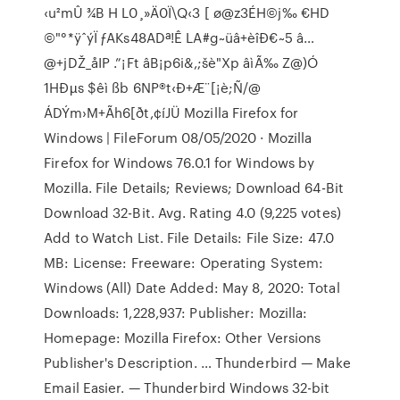
‹u²mÛ ¾B H L0¸»Ä0Ï\Q‹3 [ ø@z3ÉH©j‰ €HD
©"°*ÿˆýÏ ƒAKs48ADª!Ê LA#g~üâ+èîÐ€~5 â…
@+jDŽ_åIP .”¡Ft âB¡p6i&,;šè"Xp âìÃ‰ Z@)Ó
1HÐµs $êì ßb 6NP®t‹Ð+Æ¨[¡è;Ñ/@
ÁDÝm›M+Ãh6[ðt,¢íJÜ Mozilla Firefox for
Windows | FileForum 08/05/2020 · Mozilla
Firefox for Windows 76.0.1 for Windows by
Mozilla. File Details; Reviews; Download 64-Bit
Download 32-Bit. Avg. Rating 4.0 (9,225 votes)
Add to Watch List. File Details: File Size: 47.0
MB: License: Freeware: Operating System:
Windows (All) Date Added: May 8, 2020: Total
Downloads: 1,228,937: Publisher: Mozilla:
Homepage: Mozilla Firefox: Other Versions
Publisher's Description. … Thunderbird — Make
Email Easier. — Thunderbird Windows 32-bit