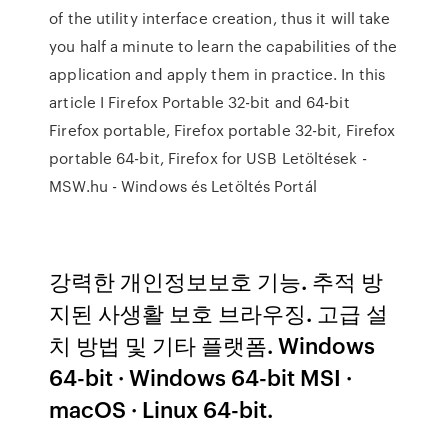
of the utility interface creation, thus it will take
you half a minute to learn the capabilities of the
application and apply them in practice. In this
article I Firefox Portable 32-bit and 64-bit
Firefox portable, Firefox portable 32-bit, Firefox
portable 64-bit, Firefox for USB Letöltések -
MSW.hu - Windows és Letöltés Portál
강력한 개인정보보호 기능. 추적 방
지된 사생활 보호 브라우징. 고급 설
치 방법 및 기타 플랫폼. Windows
64-bit · Windows 64-bit MSI ·
macOS · Linux 64-bit.