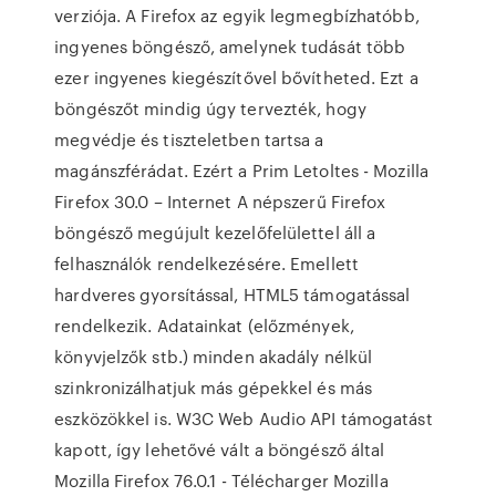
verziója. A Firefox az egyik legmegbízhatóbb,
ingyenes böngésző, amelynek tudását több
ezer ingyenes kiegészítővel bővítheted. Ezt a
böngészőt mindig úgy tervezték, hogy
megvédje és tiszteletben tartsa a
magánszférádat. Ezért a Prim Letoltes - Mozilla
Firefox 30.0 – Internet A népszerű Firefox
böngésző megújult kezelőfelülettel áll a
felhasználók rendelkezésére. Emellett
hardveres gyorsítással, HTML5 támogatással
rendelkezik. Adatainkat (előzmények,
könyvjelzők stb.) minden akadály nélkül
szinkronizálhatjuk más gépekkel és más
eszközökkel is. W3C Web Audio API támogatást
kapott, így lehetővé vált a böngésző által
Mozilla Firefox 76.0.1 - Télécharger Mozilla